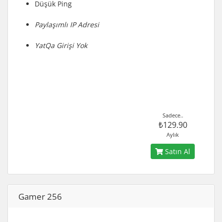
Düşük Ping
Paylaşımlı IP Adresi
YatQa Girişi Yok
Sadece..
₺129.90
Aylık
Satın Al
Gamer 256