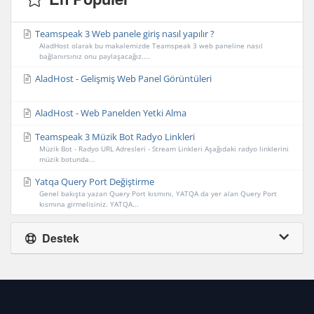
Teamspeak 3 Web panele giriş nasıl yapılır ?
AladHost olarak bu makalemizde Teamspeak 3 web paneline nasıl
bağlanırsınız onu paylaşacağız....
AladHost - Gelişmiş Web Panel Görüntüleri
AladHost - Web Panelden Yetki Alma
Teamspeak 3 Müzik Bot Radyo Linkleri
Müzik Bot - Radyo URL Adresleri - Stream Linkleri Aşağıdaki radyo linklerini
müzik botunda...
Yatqa Query Port Değiştirme
Genel bakışta yazan Query Port kısmını, YATQA da yer alan Query Port
kısmına girmelisiniz. YATQA...
Destek