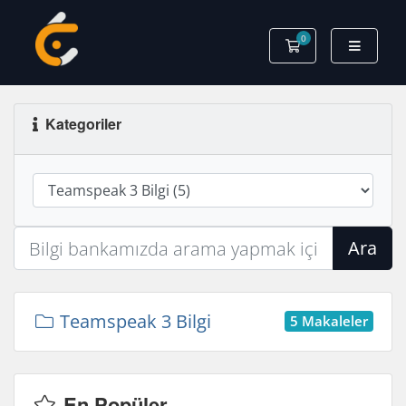
0
Sepet
Kategoriler
Ara
Teamspeak 3 Bilgi
5 Makaleler
En Popüler